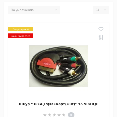
Популярный
Заканчивается
Шнур "3RCA(In)=>Скарт(Out)" 1.5м <HQ>
0