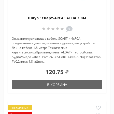
Шнур "Скарт-4RCA" ALDA 1.8м
0
ОписаниеАудио/видео кабель SCART-> 4xRCA
предназначен для соединения аудио-видео устройств.
Длина кабеля 1.8 метра.Технические
характеристикиПроизводитель: ALDAТип устройства:
Аудио/видео кабельРазъемы: SCART->4xRCA plug Изолятор:
PVCДлина: 1,8 мЦвет..
120.75 ₽
В КОРЗИНУ
Популярный