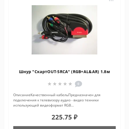
Шнур "СкартOUT-5RCA" (RGB+AL&AR) 1.8м
0
ОписаниеКачественный кабельПредназначен для
подключения к телевизору аудио - видео техники
использующей видеоформат RGB...
225.75 ₽