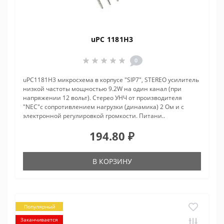
uPC 1181H3
0
uPC1181H3 микросхема в корпусе "SIP7", STEREO усилитель
низкой частоты мощностью 9.2W на один канал (при
напряжении 12 вольт). Стерео УНЧ от производителя
"NEC"с сопротивлением нагрузки (динамика) 2 Ом и с
электронной регулировкой громкости. Питани..
194.80 ₽
В КОРЗИНУ
Популярный
Заканчивается