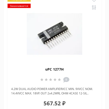
Заканчивается
uPC 1277H
0
4.2W DUAL AUDIO POWER AMPLIFIERVCC MIN. 9VVCC NOM.
14.4VVCC MAX. 18VP. OUT 2x4.2WRL OHM 4CASE 12-SIL..
567.52 ₽