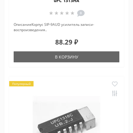
uPC 1313HA
0
ОписаниеКорпус SIP-9AUD усилитель записи-
воспроизведения..
88.29 ₽
В КОРЗИНУ
Популярный