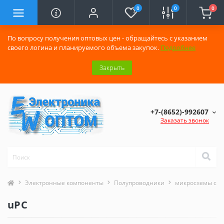
0
0
0
По вопросу получения оптовых цен - обращайтесь с указанием
своего логина и планируемого объема закупок.
Подробнее
Закрыть
+7-(8652)-992607
Заказать звонок
Электронные компоненты
Полупроводники
микросхемы сери
uPC