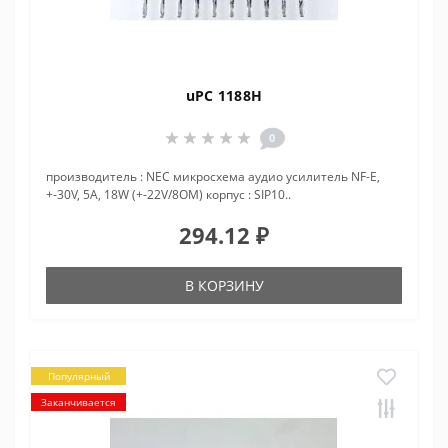
uPC 1188H
0
производитель : NEC микросхема аудио усилитель NF-E,
+-30V, 5A, 18W (+-22V/8OM) корпус : SIP10..
294.12 ₽
В КОРЗИНУ
Популярный
Заканчивается