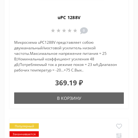
uPC 1288V
0
Микросхема uPC1288V представляет собою
двухканальный/мостовой усилитель низкой
частоты.Максимальное напряжение питания = 25
В;Номинальный коэффициент усиления 48
дБ;Потребляемый ток а режиме покоя = 23 мА;Диапазон
рабочих температур = -20...+75 С.Вых..
369.19 ₽
В КОРЗИНУ
Популярный
Заканчивается