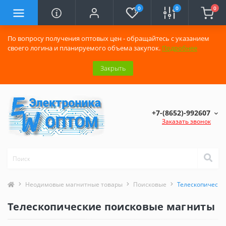
0
0
0
По вопросу получения оптовых цен - обращайтесь с указанием
своего логина и планируемого объема закупок.
Подробнее
Закрыть
+7-(8652)-992607
Заказать звонок
Неодимовые магнитные товары
Поисковые
Телескопически
Телескопические поисковые магниты