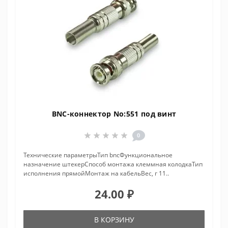
BNC-коннектор No:551 под винт
0
Технические параметрыТип bncФункциональное
назначение штекерСпособ монтажа клеммная колодкаТип
исполнения прямойМонтаж на кабельВес, г 11..
24.00 ₽
В КОРЗИНУ