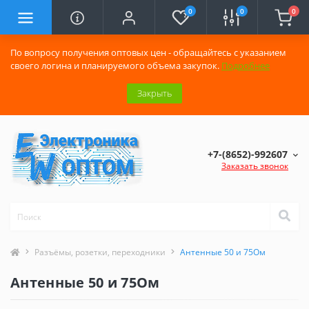
0
0
0
По вопросу получения оптовых цен - обращайтесь с указанием
своего логина и планируемого объема закупок.
Подробнее
Закрыть
+7-(8652)-992607
Заказать звонок
Разъёмы, розетки, переходники
Антенные 50 и 75Ом
Антенные 50 и 75Ом