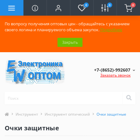
0
0
0
По вопросу получения оптовых цен - обращайтесь с указанием
своего логина и планируемого объема закупок.
Подробнее
Закрыть
+7-(8652)-992607
Заказать звонок
Инструмент
Инструмент оптический
Очки защитные
Очки защитные