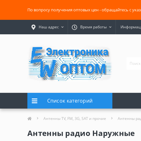
По вопросу получения оптовых цен - обращайтесь с ука
Наш адрес
Время работы
Информаци
Список категорий
Антенны TV, FM, 3G, SAT и прочие
Антенны рад
Антенны радио Наружные