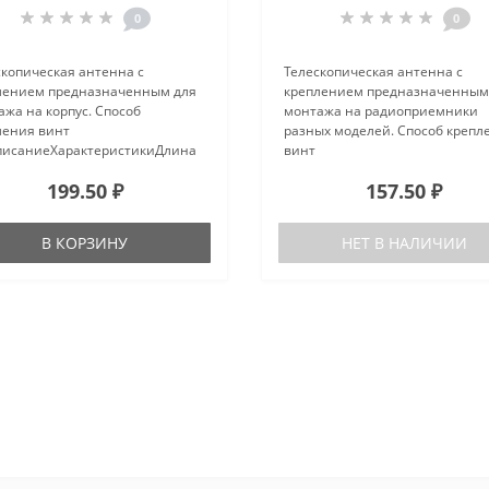
0
0
скопическая антенна с
Телескопическая антенна с
лением предназначенным для
креплением предназначенным
жа на корпус. Способ
монтажа на радиоприемники
ления винт
разных моделей. Способ крепл
исаниеХарактеристикиДлина
винт
макс.: 190/1100ммДиаметр: 7
М3ОписаниеХарактеристикиД
199.50 ₽
157.50 ₽
личество колен: 7Способ
мин./макс.: 140/630ммДиаметр:
ения: винт М3..
ммКоличество колен: 7Способ
крепления: винт М3..
В КОРЗИНУ
НЕТ В НАЛИЧИИ