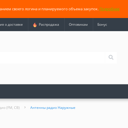
занием своего логина и планируемого объема закупок.
Подробнее
я о доставке
Распродажа
Оптовикам
Бонус
ио (FM, СВ)
Антенны радио Наружные