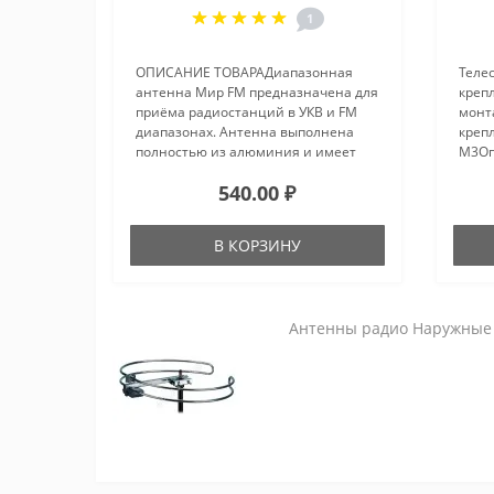
1
ОПИСАНИЕ ТОВАРАДиапазонная
Теле
антенна Мир FM предназначена для
креп
приёма радиостанций в УКВ и FM
монта
диапазонах. Антенна выполнена
креп
полностью из алюминия и имеет
М3Оп
возможность установки усилителя
мин./
540.00 ₽
серии SWA.Диапазонная антенна
ммКо
Мир FM предназначена для приёма
крепл
ради..
В КОРЗИНУ
Антенны радио Наружные