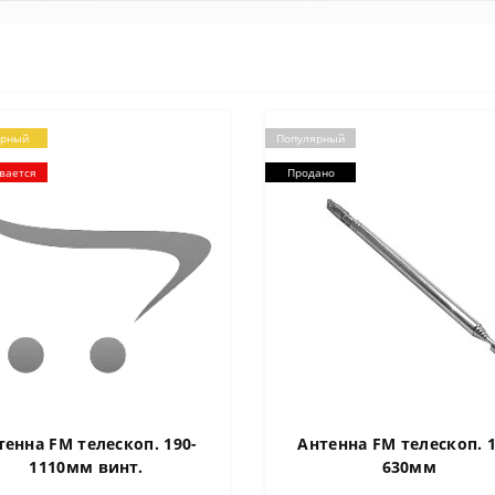
ярный
Популярный
вается
Продано
тенна FM телескоп. 190-
Антенна FM телескоп. 1
1110мм винт.
630мм