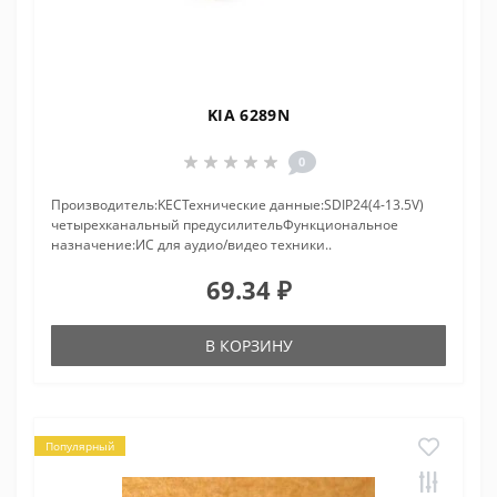
KIA 6289N
0
Производитель:KECТехнические данные:SDIP24(4-13.5V)
четырехканальный предусилительФункциональное
назначение:ИС для аудио/видео техники..
69.34 ₽
В КОРЗИНУ
Популярный