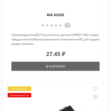
KIA 6225S
0
Производитель:KECТехнические данные:SIP9(6-16V) стерео
предусилительФункциональное назначение:ИС для аудио/
видео техники..
27.45 ₽
В КОРЗИНУ
Популярный
Заканчивается