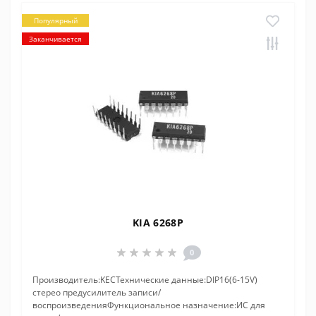
Популярный
Заканчивается
KIA 6268P
0
Производитель:KECТехнические данные:DIP16(6-15V)
стерео предусилитель записи/
воспроизведенияФункциональное назначение:ИС для