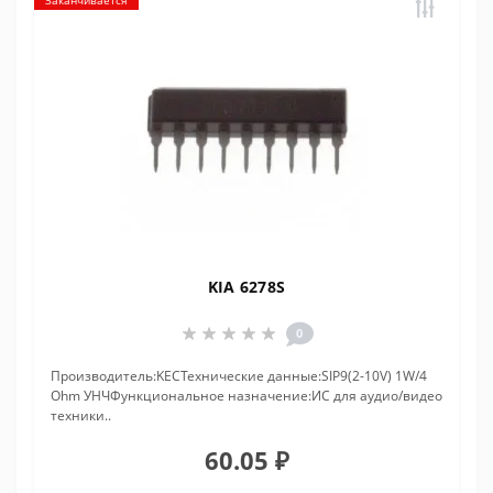
Заканчивается
KIA 6278S
0
Производитель:KECТехнические данные:SIP9(2-10V) 1W/4
Ohm УНЧФункциональное назначение:ИС для аудио/видео
техники..
60.05 ₽