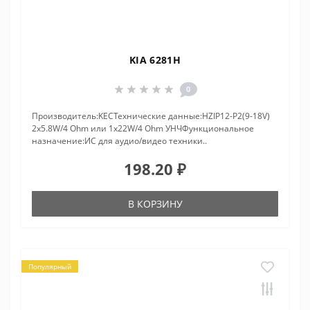
KIA 6281H
0
Производитель:KECТехнические данные:HZIP12-P2(9-18V)
2x5.8W/4 Ohm или 1x22W/4 Ohm УНЧФункциональное
назначение:ИС для аудио/видео техники..
198.20 ₽
В КОРЗИНУ
Популярный