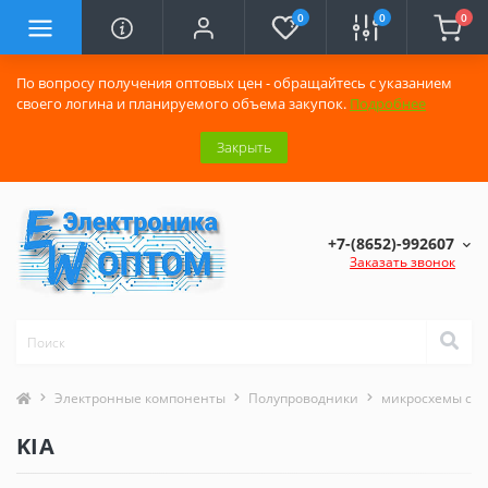
0
0
0
По вопросу получения оптовых цен - обращайтесь с указанием
своего логина и планируемого объема закупок.
Подробнее
Закрыть
+7-(8652)-992607
Заказать звонок
Электронные компоненты
Полупроводники
микросхемы сери
KIA