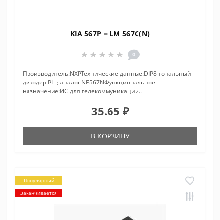
KIA 567P = LM 567C(N)
0
Производитель:NXPТехнические данные:DIP8 тональный
декодер PLL; аналог NE567NФункциональное
назначение:ИС для телекоммуникации..
35.65 ₽
В КОРЗИНУ
Популярный
Заканчивается