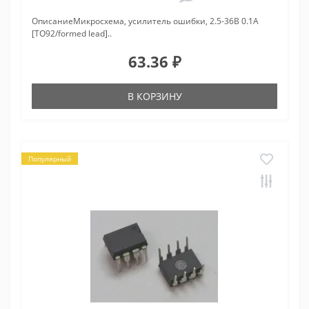
ОписаниеМикросхема, усилитель ошибки, 2.5-36В 0.1А
[TO92/formed lead]..
63.36 ₽
В КОРЗИНУ
Популярный