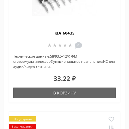
KIA 6043S
0
Технические данные:SIP93.5-12V) ФМ
стереомультиплексорФункциональное назначение:ИС для
аудио/видео техники..
33.22 ₽
В КОРЗИНУ
Популярный
Заканчивается